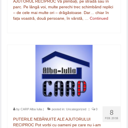
AJUTORUL RECIPROC Vă plimbați, pe stradă sau în
parc. Pe lângă voi, multe perechi trec schimbând replici
– de cele mai multe ori – drăgăstoase. Dar… chiar în
fața voastră, două persoane, în vârstă, …
Continued
by
CARP Alba Iulia
|
posted in:
Uncategorized
|
0
8
FEB. 2018
PUTERILE NEBĂNUITE ALE AJUTORULUI
RECIPROC Pot vorbi cu oameni pe care nu i-am