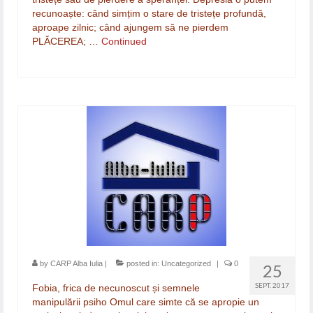
recunoaște: când simțim o stare de tristețe profundă,
aproape zilnic; când ajungem să ne pierdem
PLĂCEREA; …
Continued
by
CARP Alba Iulia
|
posted in:
Uncategorized
|
0
25
SEPT. 2017
Fobia, frica de necunoscut și semnele
manipulării psiho Omul care simte că se apropie un