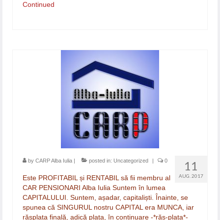
Continued
by
CARP Alba Iulia
|
posted in:
Uncategorized
|
0
11
AUG. 2017
Este PROFITABIL și RENTABIL să fii membru al
CAR PENSIONARI Alba Iulia Suntem în lumea
CAPITALULUI. Suntem, așadar, capitaliști. Înainte, se
spunea că SINGURUL nostru CAPITAL era MUNCA, iar
răsplata finală, adică plata, în continuare -*răs-plata*-