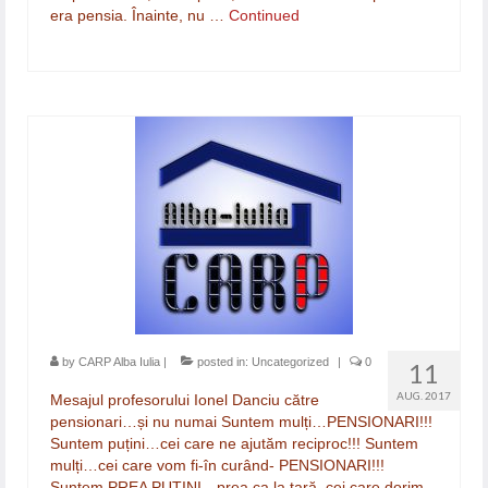
era pensia. Înainte, nu …
Continued
by
CARP Alba Iulia
|
posted in:
Uncategorized
|
0
11
AUG. 2017
Mesajul profesorului Ionel Danciu către
pensionari…și nu numai Suntem mulți…PENSIONARI!!!
Suntem puțini…cei care ne ajutăm reciproc!!! Suntem
mulți…cei care vom fi-în curând- PENSIONARI!!!
Suntem PREA PUȚINI…prea ca la țară, cei care dorim