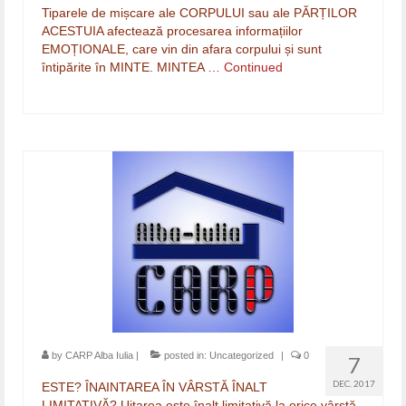
Tiparele de mișcare ale CORPULUI sau ale PĂRȚILOR
ACESTUIA afectează procesarea informațiilor
EMOȚIONALE, care vin din afara corpului și sunt
întipărite în MINTE. MINTEA …
Continued
by
CARP Alba Iulia
|
posted in:
Uncategorized
|
0
7
DEC. 2017
ESTE? ÎNAINTAREA ÎN VÂRSTĂ ÎNALT
LIMITATIVĂ? Uitarea este înalt limitativă la orice vârstă.