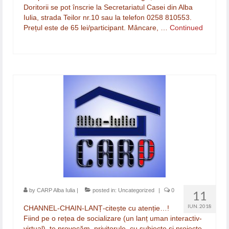
Doritorii se pot înscrie la Secretariatul Casei din Alba
Iulia, strada Teilor nr.10 sau la telefon 0258 810553.
Prețul este de 65 lei/participant. Mâncare, …
Continued
by
CARP Alba Iulia
|
posted in:
Uncategorized
|
0
11
IUN. 2018
CHANNEL-CHAIN-LANȚ-citește cu atenție…!
Fiind pe o rețea de socializare (un lanț uman interactiv-
virtual), te provocăm, privitorule, cu subiecte și proiecte