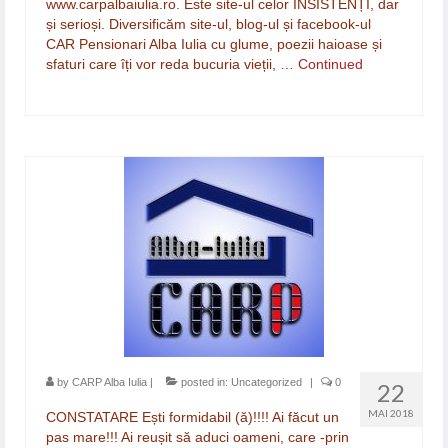
www.carpalbaiulia.ro. Este site-ul celor INSISTENȚI, dar
și serioși. Diversificăm site-ul, blog-ul și facebook-ul
CAR Pensionari Alba Iulia cu glume, poezii haioase și
sfaturi care îți vor reda bucuria vieții, …
Continued
by
CARP Alba Iulia
|
posted in:
Uncategorized
|
0
22
MAI 2018
CONSTATARE Ești formidabil (ă)!!!! Ai făcut un
pas mare!!! Ai reușit să aduci oameni, care -prin