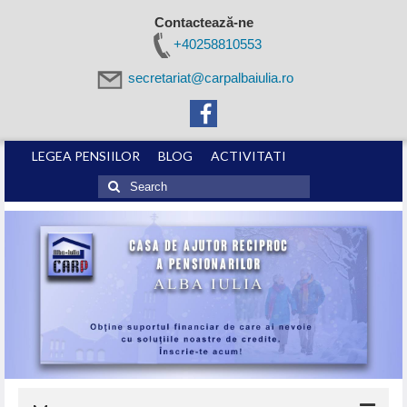
Contactează-ne
+40258810553
secretariat@carpalbaiulia.ro
LEGEA PENSIILOR
BLOG
ACTIVITATI
Search
for: