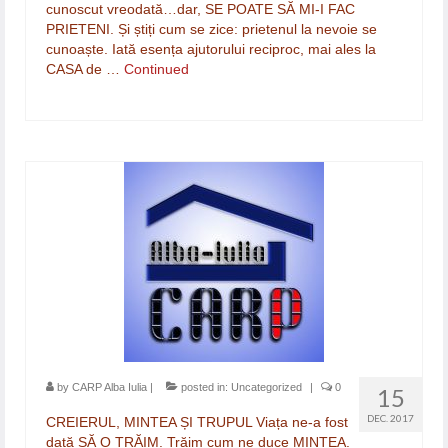
cunoscut vreodată…dar, SE POATE SĂ MI-I FAC
PRIETENI. Și știți cum se zice: prietenul la nevoie se
cunoaște. Iată esența ajutorului reciproc, mai ales la
CASA de …
Continued
by
CARP Alba Iulia
|
posted in:
Uncategorized
|
0
15
DEC. 2017
CREIERUL, MINTEA ȘI TRUPUL Viața ne-a fost
dată SĂ O TRĂIM. Trăim cum ne duce MINTEA.