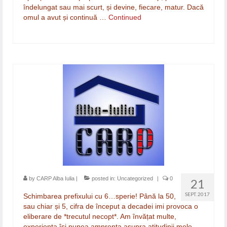
îndelungat sau mai scurt, și devine, fiecare, matur. Dacă
omul a avut și continuă …
Continued
by
CARP Alba Iulia
|
posted in:
Uncategorized
|
0
21
SEPT. 2017
Schimbarea prefixului cu 6…sperie! Până la 50,
sau chiar și 5, cifra de început a decadei imi provoca o
eliberare de *trecutul necopt*. Am învățat multe,
experiența își punea amprenta asupra atitudinii mele