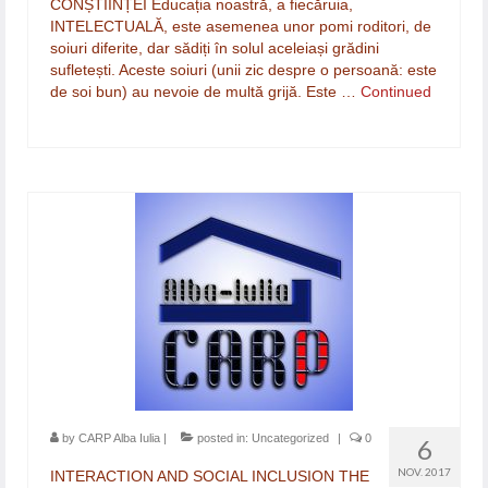
CONȘTIINȚEI Educația noastră, a fiecăruia,
INTELECTUALĂ, este asemenea unor pomi roditori, de
soiuri diferite, dar sădiți în solul aceleiași grădini
sufletești. Aceste soiuri (unii zic despre o persoană: este
de soi bun) au nevoie de multă grijă. Este …
Continued
by
CARP Alba Iulia
|
posted in:
Uncategorized
|
0
6
NOV. 2017
INTERACTION AND SOCIAL INCLUSION THE