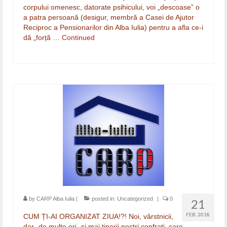
corpului omenesc, datorate psihicului, voi „descoase” o
a patra persoană (desigur, membră a Casei de Ajutor
Reciproc a Pensionarilor din Alba Iulia) pentru a afla ce-i
dă „forță …
Continued
by
CARP Alba Iulia
|
posted in:
Uncategorized
|
0
21
FEB. 2018
CUM ȚI-AI ORGANIZAT ZIUA!?! Noi, vârstnicii,
dar -de multe ori- și mai tinerii noștri confrați, care