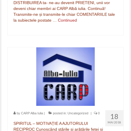
DISTRIBUIREA ta- ne-au devenit PRIETENI, unii vor
deveni chiar membri ai CARP Albă iulia. Continuă!
Transmite-ne și transmite-le chiar COMENTARIILE tale
la subiectele postate …
Continued
by
CARP Alba Iulia
|
posted in:
Uncategorized
|
0
18
MAI 2018
SPIRITUL – MOTIVAȚIE A AJUTORULUI
RECIPROC Cunoscând stările și arătările feței și