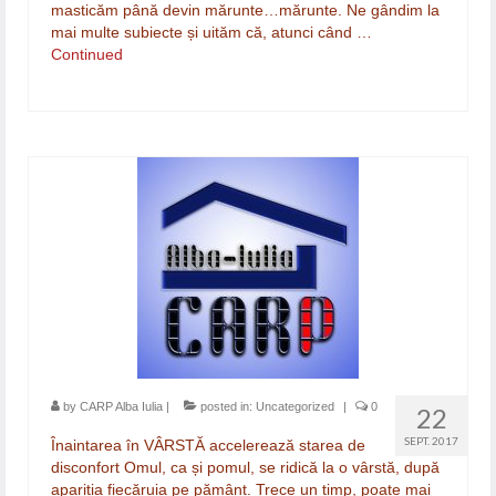
masticăm până devin mărunte…mărunte. Ne gândim la
mai multe subiecte și uităm că, atunci când …
Continued
by
CARP Alba Iulia
|
posted in:
Uncategorized
|
0
22
SEPT. 2017
Înaintarea în VÂRSTĂ accelerează starea de
disconfort Omul, ca și pomul, se ridică la o vârstă, după
apariția fiecăruia pe pământ. Trece un timp, poate mai