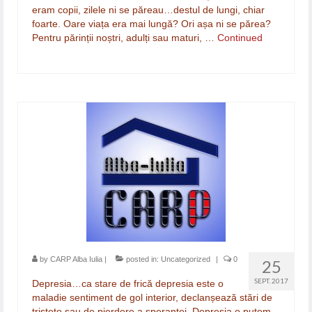
eram copii, zilele ni se păreau…destul de lungi, chiar
foarte. Oare viața era mai lungă? Ori așa ni se părea?
Pentru părinții noștri, adulți sau maturi, …
Continued
by
CARP Alba Iulia
|
posted in:
Uncategorized
|
0
25
SEPT. 2017
Depresia…ca stare de frică depresia este o
maladie sentiment de gol interior, declanșează stări de
tristețe sau de pierdere a speranței. Depresia o putem