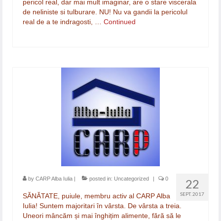
pericol real, dar mai mult imaginar, are o stare viscerala
de neliniste si tulburare. NU! Nu va gandii la pericolul
real de a te indragosti, …
Continued
by
CARP Alba Iulia
|
posted in:
Uncategorized
|
0
22
SEPT. 2017
SĂNĂTATE, puiule, membru activ al CARP Alba
Iulia! Suntem majoritari în vârsta. De vârsta a treia.
Uneori mâncăm și mai înghițim alimente, fără să le