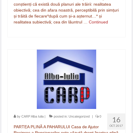
conștienți că există două planuri ale trăirii: realitatea
obiectivă; cea din afara noastră, perceptibilă prin simțuri
și trăită de fiecare*după cum și-a așternut…* și
realitatea subiectivă; cea din lăuntrul …
Continued
by
CARP Alba Iulia
|
posted in:
Uncategorized
|
0
16
OCT. 2017
PARTEA PLINĂ A PAHARULUI Casa de Ajutor
Reciproc a Pensionarilor este văzută drept *partea plină