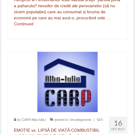
a paharului* nevoilor de credit ale persoanelor (să nu
zicem populației) care au consumat și bruma de
economii pe care au mai avut-o, procurând cele …
Continued
by
CARP Alba Iulia
|
posted in:
Uncategorized
|
0
16
OCT. 2017
EMOȚIE vs. LIPSĂ DE VIAȚĂ COMBUSTIBIL