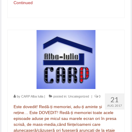
Continued
by
CARP Alba Iulia
|
posted in:
Uncategorized
|
0
21
AUG. 2017
Este dovedit! Redă-ți memoriei, adu-ți aminte și
reține… Este DOVEDIT! Redă-ți memoriei toate acele
episoade aduse pe micul sau marele ecran ori în presa
scrisă, de mass-media,când ființe/oameni care
alunecaseră/căzuseră ori fuseseră aruncați de la etaje