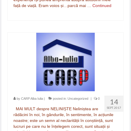
față de viață. Eram voios și…parcă mai …
Continued
by
CARP Alba Iulia
|
posted in:
Uncategorized
|
0
14
SEPT. 2017
MAI MULT despre NELINIȘTE Neliniștea are
rădăcini în noi, în gândurile, în sentimente, în acțiunile
noastre; este un semn al neclarității în conștiință, sunt
lucruri pe care nu le înțelegem corect, sunt situații și