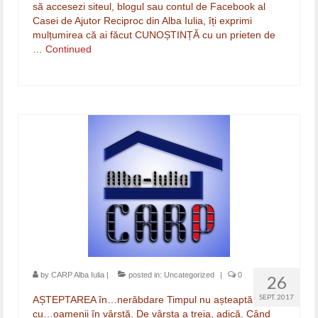
să accesezi siteul, blogul sau contul de Facebook al
Casei de Ajutor Reciproc din Alba Iulia, îți exprimi
mulțumirea că ai făcut CUNOȘTINȚĂ cu un prieten de
…
Continued
by
CARP Alba Iulia
|
posted in:
Uncategorized
|
0
26
SEPT. 2017
AȘTEPTAREA în…nerăbdare Timpul nu așteaptă
cu…oamenii în vârstă. De vârsta a treia, adică. Când