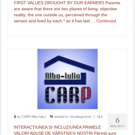
FIRST VALUES DROUGHT BY OUR EARNERS Parents
are aware that there are two planes of living: objective
reality; the one outside us, perceived through the
senses and lived by each * as it has laid …
Continued
by
CARP Alba Iulia
|
posted in:
Uncategorized
|
0
6
NOV. 2017
INTERACȚIUNEA ȘI INCLUZIUNEA PRIMELE
VALORI ADUSE DE VÂRSTNICII NOȘTRI Părinții sunt