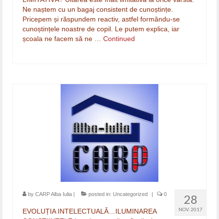
Ne naștem cu un bagaj consistent de cunoștințe.
Pricepem și răspundem reactiv, astfel formându-se
cunoștințele noastre de copil. Le putem explica, iar
școala ne facem să ne …
Continued
by
CARP Alba Iulia
|
posted in:
Uncategorized
|
0
28
NOV. 2017
EVOLUȚIA INTELECTUALĂ…ILUMINAREA