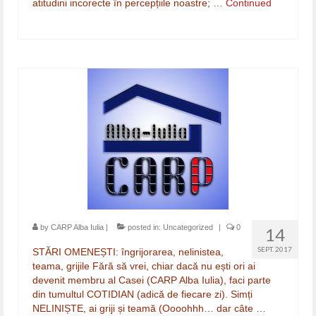
atitudini incorecte în percepțiile noastre; …
Continued
by
CARP Alba Iulia
|
posted in:
Uncategorized
|
0
14
SEPT. 2017
STĂRI OMENEȘTI: îngrijorarea, nelinistea,
teama, grijile Fără să vrei, chiar dacă nu ești ori ai
devenit membru al Casei (CARP Alba Iulia), faci parte
din tumultul COTIDIAN (adică de fiecare zi). Simți
NELINIȘTE, ai griji și teamă (Oooohhh… dar câte …