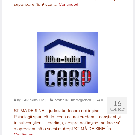
superioare /6, 9 sau …
Continued
by
CARP Alba Iulia
|
posted in:
Uncategorized
|
0
16
AUG. 2017
STIMA DE SINE – judecata despre noi înșine
Psihologii spun că, tot ceea ce noi credem – conștient și
în subconștient – credința, despre noi înșine, ne face să
o apreciem, să o socotim drept STIMĂ DE SINE. În …
Continued