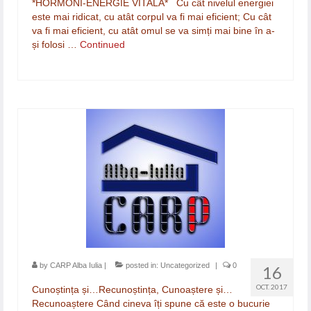
*HORMONI-ENERGIE VITALĂ* Cu cât nivelul energiei
este mai ridicat, cu atât corpul va fi mai eficient; Cu cât
va fi mai eficient, cu atât omul se va simți mai bine în a-
și folosi …
Continued
by
CARP Alba Iulia
|
posted in:
Uncategorized
|
0
16
OCT. 2017
Cunoștința și…Recunoștința, Cunoaștere și…
Recunoaștere Când cineva îți spune că este o bucurie