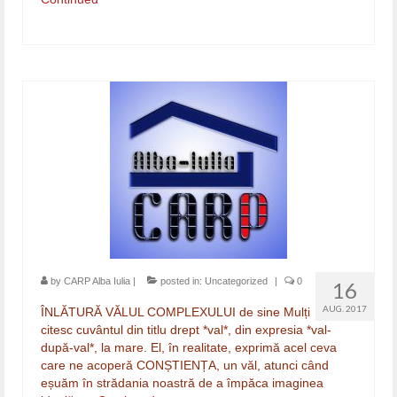
by
CARP Alba Iulia
|
posted in:
Uncategorized
|
0
16
AUG. 2017
ÎNLĂTURĂ VĂLUL COMPLEXULUI de sine Mulți
citesc cuvântul din titlu drept *val*, din expresia *val-
după-val*, la mare. El, în realitate, exprimă acel ceva
care ne acoperă CONȘTIENȚA, un văl, atunci când
eșuăm în strădania noastră de a împăca imaginea