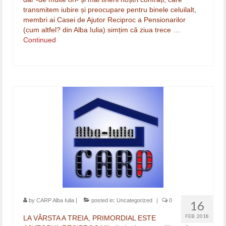
transmitem iubire și preocupare pentru binele celuilalt,
membri ai Casei de Ajutor Reciproc a Pensionarilor
(cum altfel? din Alba Iulia) simțim că ziua trece …
Continued
by
CARP Alba Iulia
|
posted in:
Uncategorized
|
0
16
FEB. 2018
LA VÂRSTA A TREIA, PRIMORDIAL ESTE