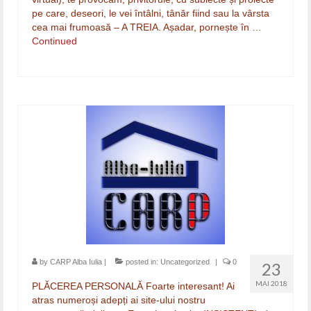
pe care, deseori, le vei întâlni, tânăr fiind sau la vârsta
cea mai frumoasă – A TREIA. Așadar, pornește în …
Continued
by
CARP Alba Iulia
|
posted in:
Uncategorized
|
0
23
MAI 2018
PLĂCEREA PERSONALĂ Foarte interesant! Ai
atras numeroși adepți ai site-ului nostru