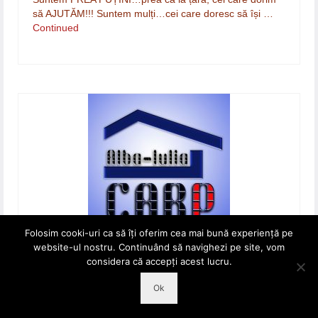
să AJUTĂM!!! Suntem mulți…cei care doresc să își …
Continued
Folosim cooki-uri ca să îți oferim cea mai bună experiență pe
website-ul nostru. Continuând să navighezi pe site, vom
by
CARP Alba Iulia
|
posted in:
Uncategorized
|
0
25
considera că accepți acest lucru.
IUL. 2017
ATENȚIE…TREC VÂRSTNICI! Ar trebui instituit
Ok
un semn de circulație…pe trotuar, sau de călătorie în
mijloace de transport, ori de…bunăvoință, în cadrul