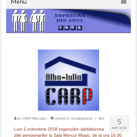
Menu
ACASA
DESPRE NOI
SERVICII
IMPRUMUTURI
AJUTOARE DE INMORMANTARE
AJUTOARE NERAMBURSABILE
GALERIE FOTO
BLOG
CONTACT
by
CARP Alba Iulia
|
posted in:
Uncategorized
|
0
5
SEPT. 2018
Luni 1 octombrie 2018 organizăm sărbătorirea
zilei pensionarilor la Sala Mercur Magic, de la ora 16.00.