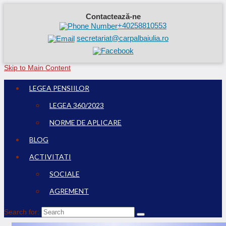
Contactează-ne
+40258810553
secretariat@carpalbaiulia.ro
Skip to Main Content
LEGEA PENSIILOR
LEGEA 360/2023
NORME DE APLICARE
BLOG
ACTIVITATI
SOCIALE
AGREMENT
Search for: