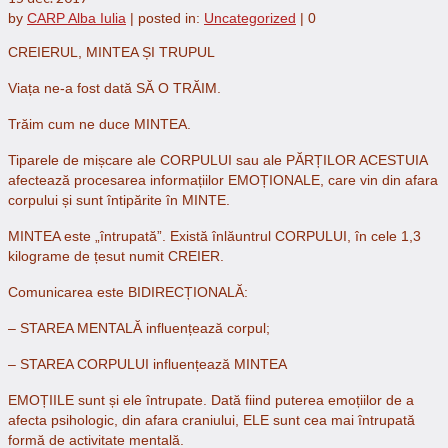
by
CARP Alba Iulia
|
posted in:
Uncategorized
|
0
CREIERUL, MINTEA ȘI TRUPUL
Viața ne-a fost dată SĂ O TRĂIM.
Trăim cum ne duce MINTEA.
Tiparele de mișcare ale CORPULUI sau ale PĂRȚILOR ACESTUIA
afectează procesarea informațiilor EMOȚIONALE, care vin din afara
corpului și sunt întipărite în MINTE.
MINTEA este „întrupată”. Există înlăuntrul CORPULUI, în cele 1,3
kilograme de țesut numit CREIER.
Comunicarea este BIDIRECȚIONALĂ:
– STAREA MENTALĂ influențează corpul;
– STAREA CORPULUI influențează MINTEA
EMOȚIILE sunt și ele întrupate. Dată fiind puterea emoțiilor de a
afecta psihologic, din afara craniului, ELE sunt cea mai întrupată
formă de activitate mentală.