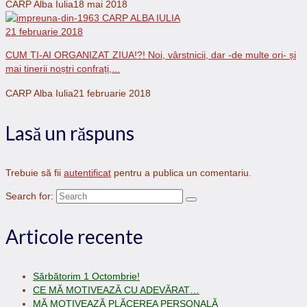
CARP Alba Iulia
18 mai 2018
21 februarie 2018
CUM ȚI-AI ORGANIZAT ZIUA!?! Noi, vârstnicii, dar -de multe ori- și
mai tinerii noștri confrați,...
CARP Alba Iulia
21 februarie 2018
Lasă un răspuns
Trebuie să fii
autentificat
pentru a publica un comentariu.
Search for:
Articole recente
Sărbătorim 1 Octombrie!
CE MĂ MOTIVEAZĂ CU ADEVĂRAT…
MĂ MOTIVEAZĂ PLĂCEREA PERSONALĂ