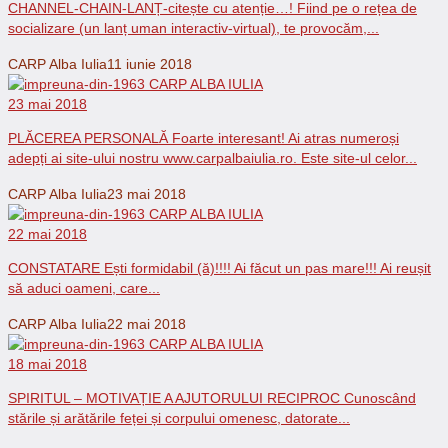
CHANNEL-CHAIN-LANȚ-citește cu atenție…! Fiind pe o rețea de
socializare (un lanț uman interactiv-virtual), te provocăm,...
CARP Alba Iulia
11 iunie 2018
23 mai 2018
PLĂCEREA PERSONALĂ Foarte interesant! Ai atras numeroși
adepți ai site-ului nostru www.carpalbaiulia.ro. Este site-ul celor...
CARP Alba Iulia
23 mai 2018
22 mai 2018
CONSTATARE Ești formidabil (ă)!!!! Ai făcut un pas mare!!! Ai reușit
să aduci oameni, care...
CARP Alba Iulia
22 mai 2018
18 mai 2018
SPIRITUL – MOTIVAȚIE A AJUTORULUI RECIPROC Cunoscând
stările și arătările feței și corpului omenesc, datorate...