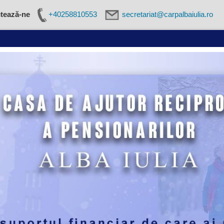
tează-ne
+40258810553
secretariat@carpalbaiulia.ro