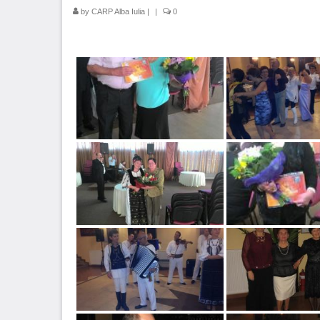
by
CARP Alba Iulia
|
|
0