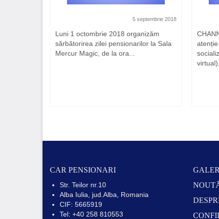
 februarie 2018
5 septembrie 2018
!?! Noi,
Luni 1 octombrie 2018 organizăm
CHANN
 și mai
sărbătorirea zilei pensionarilor la Sala
atenție
Mercur Magic, de la ora...
sociali
virtual
CAR PENSIONARI
GALER
Str. Teilor nr.10
NOUTĂ
Alba Iulia, jud.Alba, Romania
DESPR
CIF: 5665919
Tel: +40 258 810553
CONFI