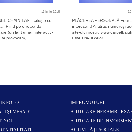
11 iunie 2018
23
EL-CHAIN-LANȚ-citește cu
PLĂCEREA PERSONALĂ Foart
…! Fiind pe o rețea de
interesant! Ai atras numeroși ade
zare (un lanț uman interactiv-
site-ului nostru www.carpalbaiuli
), te provocăm,...
Este site-ul celor...
IE FOTO
ÎMPRUMUTURI
ȚI ȘI MESAJE
AJUTOARE NERAMBURSAB
E NOI
AJUTOARE DE INMORMAN
ACTIVITĂȚI SOCIALE
DENTIALITATE