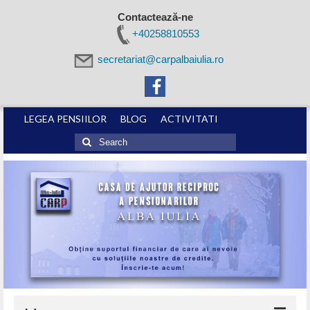
Contactează-ne
+40258810553
secretariat@carpalbaiulia.ro
LEGEA PENSIILOR
BLOG
ACTIVITATI
Search
for: