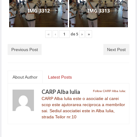
IMG 3312
IMG 3313
«
‹
de
5
›
»
Previous Post
Next Post
About Author
Latest Posts
CARP Alba Iulia
Follow CARP Alba Iulia:
CARP Alba Iulia este o asociatie al carei
scop este ajutorarea reciproca a membrilor
sai. Sediul asociatiei este in Alba Iulia,
strada Teilor nr.10