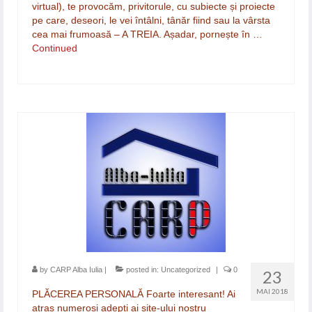
virtual), te provocăm, privitorule, cu subiecte și proiecte
pe care, deseori, le vei întâlni, tânăr fiind sau la vârsta
cea mai frumoasă – A TREIA. Așadar, pornește în …
Continued
by
CARP Alba Iulia
|
posted in:
Uncategorized
|
0
23
MAI 2018
PLĂCEREA PERSONALĂ Foarte interesant! Ai
atras numeroși adepți ai site-ului nostru