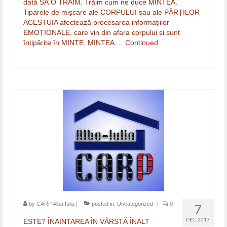
dată SĂ O TRĂIM. Trăim cum ne duce MINTEA.
Tiparele de mișcare ale CORPULUI sau ale PĂRȚILOR
ACESTUIA afectează procesarea informațiilor
EMOȚIONALE, care vin din afara corpului și sunt
întipărite în MINTE. MINTEA …
Continued
by
CARP Alba Iulia
|
posted in:
Uncategorized
|
0
7
DEC. 2017
ESTE? ÎNAINTAREA ÎN VÂRSTĂ ÎNALT