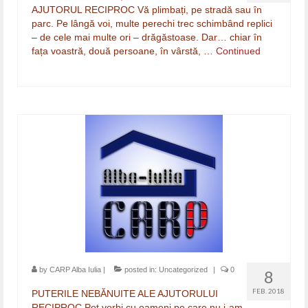
AJUTORUL RECIPROC Vă plimbați, pe stradă sau în
parc. Pe lângă voi, multe perechi trec schimbând replici
– de cele mai multe ori – drăgăstoase. Dar… chiar în
fața voastră, două persoane, în vârstă, …
Continued
by
CARP Alba Iulia
|
posted in:
Uncategorized
|
0
8
FEB. 2018
PUTERILE NEBĂNUITE ALE AJUTORULUI
RECIPROC Pot vorbi cu oameni pe care nu i-am