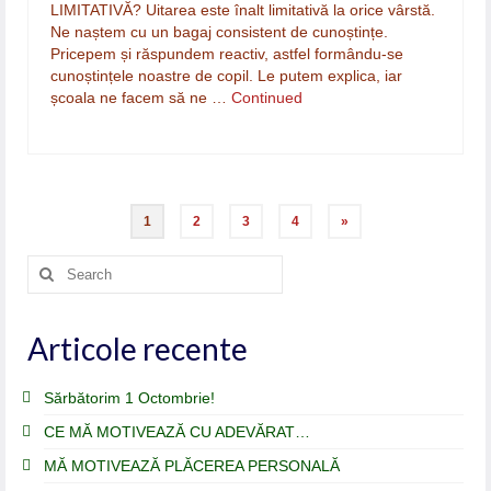
LIMITATIVĂ? Uitarea este înalt limitativă la orice vârstă.
Ne naștem cu un bagaj consistent de cunoștințe.
Pricepem și răspundem reactiv, astfel formându-se
cunoștințele noastre de copil. Le putem explica, iar
școala ne facem să ne …
Continued
Paginație
1
2
3
4
»
articole
Search
for:
Articole recente
Sărbătorim 1 Octombrie!
CE MĂ MOTIVEAZĂ CU ADEVĂRAT…
MĂ MOTIVEAZĂ PLĂCEREA PERSONALĂ