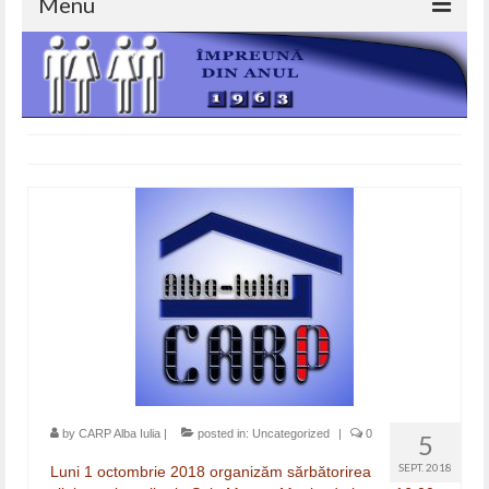
Menu
ACASA
DESPRE NOI
SERVICII
IMPRUMUTURI
AJUTOARE DE INMORMANTARE
AJUTOARE NERAMBURSABILE
GALERIE FOTO
BLOG
CONTACT
by
CARP Alba Iulia
|
posted in:
Uncategorized
|
0
5
SEPT. 2018
Luni 1 octombrie 2018 organizăm sărbătorirea