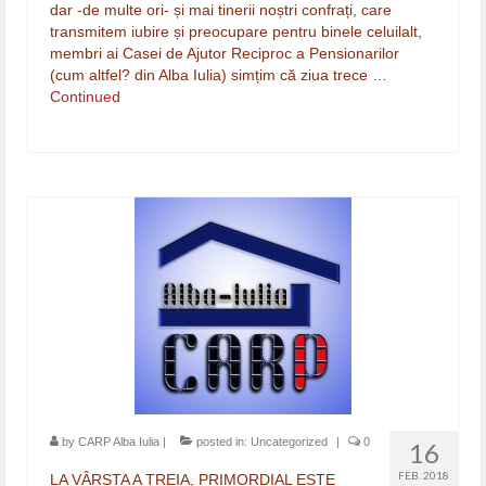
dar -de multe ori- și mai tinerii noștri confrați, care
transmitem iubire și preocupare pentru binele celuilalt,
membri ai Casei de Ajutor Reciproc a Pensionarilor
(cum altfel? din Alba Iulia) simțim că ziua trece …
Continued
by
CARP Alba Iulia
|
posted in:
Uncategorized
|
0
16
FEB. 2018
LA VÂRSTA A TREIA, PRIMORDIAL ESTE