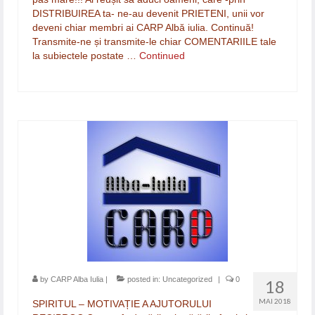
DISTRIBUIREA ta- ne-au devenit PRIETENI, unii vor
deveni chiar membri ai CARP Albă iulia. Continuă!
Transmite-ne și transmite-le chiar COMENTARIILE tale
la subiectele postate …
Continued
by
CARP Alba Iulia
|
posted in:
Uncategorized
|
0
18
MAI 2018
SPIRITUL – MOTIVAȚIE A AJUTORULUI