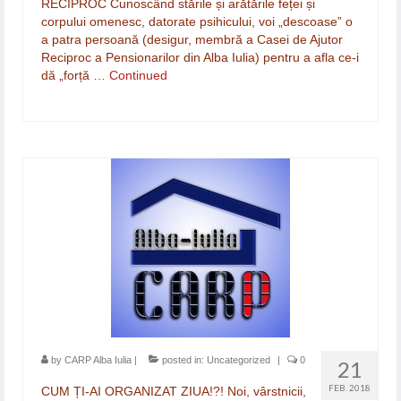
RECIPROC Cunoscând stările și arătările feței și
corpului omenesc, datorate psihicului, voi „descoase” o
a patra persoană (desigur, membră a Casei de Ajutor
Reciproc a Pensionarilor din Alba Iulia) pentru a afla ce-i
dă „forță …
Continued
by
CARP Alba Iulia
|
posted in:
Uncategorized
|
0
21
FEB. 2018
CUM ȚI-AI ORGANIZAT ZIUA!?! Noi, vârstnicii,