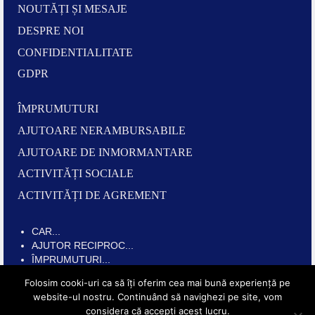
NOUTĂȚI ȘI MESAJE
DESPRE NOI
CONFIDENTIALITATE
GDPR
ÎMPRUMUTURI
AJUTOARE NERAMBURSABILE
AJUTOARE DE INMORMANTARE
ACTIVITĂȚI SOCIALE
ACTIVITĂȚI DE AGREMENT
CAR...
AJUTOR RECIPROC...
ÎMPRUMUTURI...
AVANTAJE...
Folosim cooki-uri ca să îți oferim cea mai bună experiență pe
PENSIONARI...
website-ul nostru. Continuând să navighezi pe site, vom
INCLUZIUNE SOCIALĂ...
considera că accepți acest lucru.