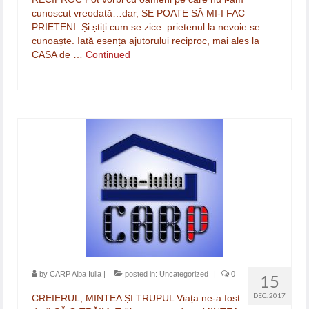
cunoscut vreodată…dar, SE POATE SĂ MI-I FAC
PRIETENI. Și știți cum se zice: prietenul la nevoie se
cunoaște. Iată esența ajutorului reciproc, mai ales la
CASA de …
Continued
by
CARP Alba Iulia
|
posted in:
Uncategorized
|
0
15
DEC. 2017
CREIERUL, MINTEA ȘI TRUPUL Viața ne-a fost