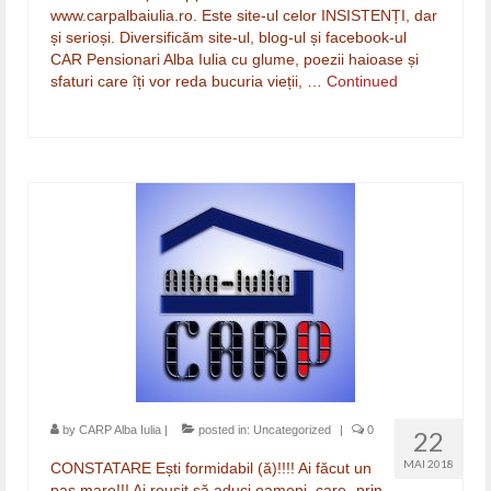
www.carpalbaiulia.ro. Este site-ul celor INSISTENȚI, dar
și serioși. Diversificăm site-ul, blog-ul și facebook-ul
CAR Pensionari Alba Iulia cu glume, poezii haioase și
sfaturi care îți vor reda bucuria vieții, …
Continued
by
CARP Alba Iulia
|
posted in:
Uncategorized
|
0
22
MAI 2018
CONSTATARE Ești formidabil (ă)!!!! Ai făcut un
pas mare!!! Ai reușit să aduci oameni, care -prin