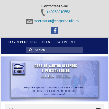
Contactează-ne
+40258810553
secretariat@carpalbaiulia.ro
LEGEA PENSIILOR
BLOG
ACTIVITATI
Search
for: