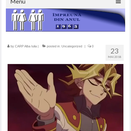
Menu
ACASA
DESPRE NOI
SERVICII
by
CARP Alba Iulia
|
posted in:
Uncategorized
|
0
23
IMPRUMUTURI
MAI 2018
AJUTOARE DE INMORMANTARE
AJUTOARE NERAMBURSABILE
GALERIE FOTO
BLOG
CONTACT