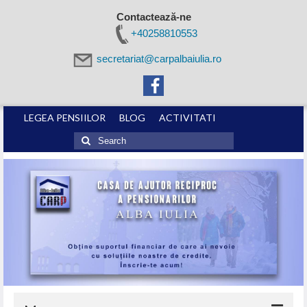
Contactează-ne
+40258810553
secretariat@carpalbaiulia.ro
LEGEA PENSIILOR
BLOG
ACTIVITATI
Search
for: