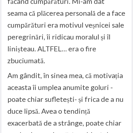
făcând cumpărături. Mi-am dat
seama că plăcerea personală de a face
cumpărături era motivul veșnicei sale
peregrinări, îi ridicau moralul și îl
linișteau. ALTFEL… era o fire
zbuciumată.
Am gândit, în sinea mea, că motivația
aceasta îi umplea anumite goluri -
poate chiar sufletești- și frica de a nu
duce lipsă. Avea o tendință
exacerbată de a strânge, poate chiar