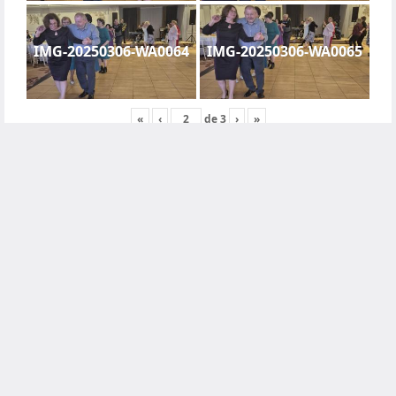
IMG-20250306-WA0064
IMG-20250306-WA0065
«
‹
de
3
›
»
1 OCTOMBRIE 2018
Excursie TransAlpina + Clisura
Dunării