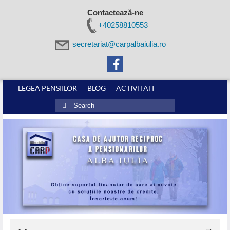
Contactează-ne
+40258810553
secretariat@carpalbaiulia.ro
LEGEA PENSIILOR
BLOG
ACTIVITATI
Search
for: